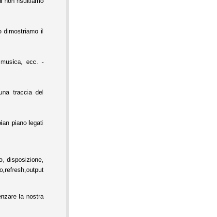
i non risultiamo
o dimostriamo il
 musica, ecc. -
na traccia del
ian piano legati
, disposizione,
h,output
nzare la nostra