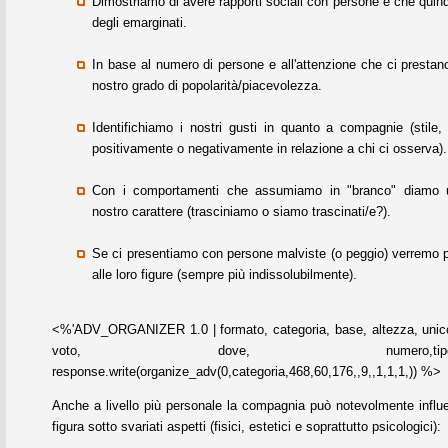
Dimostriamo di avere rapporti sociali con persone e che quind
degli emarginati.
In base al numero di persone e all'attenzione che ci prestan
nostro grado di popolarità/piacevolezza.
Identifichiamo i nostri gusti in quanto a compagnie (stile,
positivamente o negativamente in relazione a chi ci osserva).
Con i comportamenti che assumiamo in "branco" diamo u
nostro carattere (trasciniamo o siamo trascinati/e?).
Se ci presentiamo con persone malviste (o peggio) verremo p
alle loro figure (sempre più indissolubilmente).
<%'ADV_ORGANIZER 1.0 | formato, categoria, base, altezza, unico
voto, dove, numero,tipo,refres
response.write(organize_adv(0,categoria,468,60,176,,9,,1,1,1,)) %>
Anche a livello più personale la compagnia può notevolmente influe
figura sotto svariati aspetti (fisici, estetici e soprattutto psicologici):