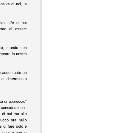
sive di noi, la
estiti/e di noi
remo di essere
ità, stando con
imporre la nostra
ù accentuato un
quel determinato
tà di approccio"
 considerazioni.
e di noi ma allo
ucco sta nello
e di fare solo e
n questo non si