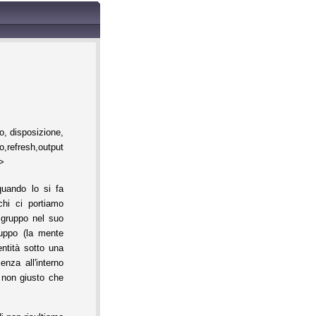
, disposizione,
h,output
%>
uando lo si fa
chi ci portiamo
 gruppo nel suo
ruppo (la mente
ntità sotto una
nza all'interno
 non giusto che