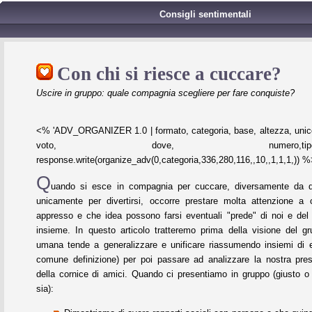
Consigli sentimentali
Con chi si riesce a cuccare?
Uscire in gruppo: quale compagnia scegliere per fare conquiste?
<% 'ADV_ORGANIZER 1.0 | formato, categoria, base, altezza, unico
voto, dove, numero,tipo,refres
response.write(organize_adv(0,categoria,336,280,116,,10,,1,1,1,)) 
Q
uando si esce in compagnia per cuccare, diversamente da q
unicamente per divertirsi, occorre prestare molta attenzione a 
appresso e che idea possono farsi eventuali "prede" di noi e del
insieme. In questo articolo tratteremo prima della visione del g
umana tende a generalizzare e unificare riassumendo insiemi di e
comune definizione) per poi passare ad analizzare la nostra prese
della cornice di amici. Quando ci presentiamo in gruppo (giusto o
sia):