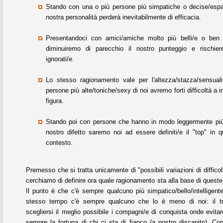
Stando con una o più persone più simpatiche o decise/espan
nostra personalità perderà inevitabilmente di efficacia.
Presentandoci con amici/amiche molto più belli/e o ben v
diminuiremo di parecchio il nostro punteggio e rischie
ignorati/e.
Lo stesso ragionamento vale per l'altezza/stazza/sensual
persone più alte/toniche/sexy di noi avremo forti difficoltà a 
figura.
Stando poi con persone che hanno in modo leggermente pi
nostro difetto saremo noi ad essere definiti/e il "top" in 
contesto.
Premesso che si tratta unicamente di "possibili variazioni di difficol
cerchiamo di definire ora quale ragionamento sta alla base di queste
Il punto è che c'è sempre qualcuno più simpatico/bello/intelligent
stesso tempo c'è sempre qualcuno che lo è meno di noi: il tr
scegliersi il meglio possibile i compagni/e di conquista onde evitar
sempre la fortuna di chi ci sta di fianco (a nostro discapito). Co