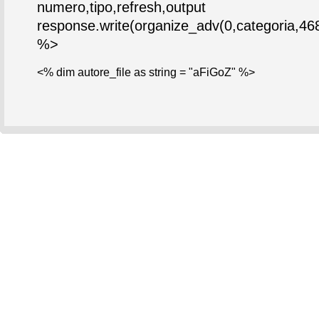
numero,tipo,refresh,output
response.write(organize_adv(0,categoria,468
%>
<% dim autore_file as string = "aFiGoZ" %>