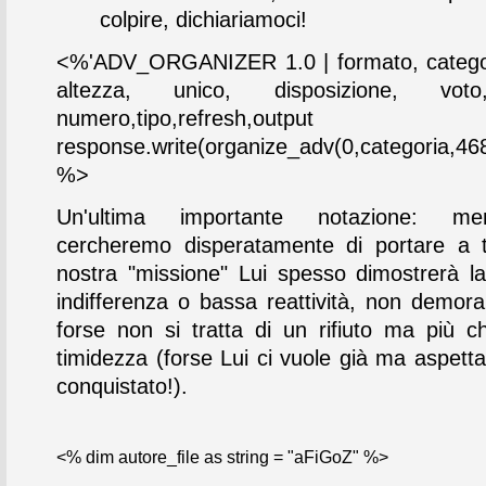
colpire, dichiariamoci!
<%'ADV_ORGANIZER 1.0 | formato, categor
altezza, unico, disposizione, vot
numero,tipo,refresh,output
response.write(organize_adv(0,categoria,468
%>
Un'ultima importante notazione: me
cercheremo disperatamente di portare a 
nostra "missione" Lui spesso dimostrerà 
indifferenza o bassa reattività, non demoral
forse non si tratta di un rifiuto ma più ch
timidezza (forse Lui ci vuole già ma aspetta
conquistato!).
<% dim autore_file as string = "aFiGoZ" %>