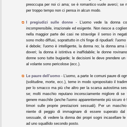
preoccupa per noi ci ama; se è romantico vuole averci; se n
per troppo tempo non ci pensa in alcun modo.
I pregiudizi sulle donne
- L'uomo vede la donna c
incomprensibile, irrazionale ed esigente. Non riesce a cogliern
nella maggior parte dei casi ne stravolge il senso in negati
sono molto diffusi, soprattutto in chi finge di ripudiarli: l'uomo
è debole; l'uomo è intelligente, la donna no; la donna ama i 
doveri; la donna è istintiva e inaffidabile; le donne rovinano
donne sono tutte bugiarde; le decisioni le deve prendere un
al volante sono pericolose (ecc.).
Le paure dell'uomo
- L'uomo, a parte le comuni paure di o
(solitudine, morte, ecc.), teme in modo spropositato il tradi
per lo smacco ma più che altro per la scarsa autostima ses
se; molti maschio reputano inconsciamente migliore di se tu
genere maschile (anche l'uomo apparentemente più sicuro è f
timori sulle proprie prestazioni sessuali). Per un maschio 
niente di peggio di immaginare di essere superato dal 
sessuale, di vedere la donna dei propri sogni incasellare le
ad uno squallido secondo posto.