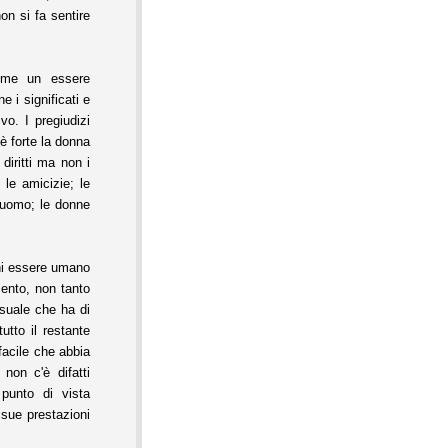
on si fa sentire
ome un essere
e i significati e
vo. I pregiudizi
 è forte la donna
diritti ma non i
 le amicizie; le
 uomo; le donne
gni essere umano
mento, non tanto
suale che ha di
tto il restante
acile che abbia
non c'è difatti
punto di vista
 sue prestazioni