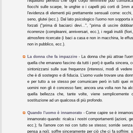
l'equilibrio perfetto che ogni corpo femminile può comunic
fiocchi sulle scarpe, le unghie o i capelli più corti di 1m
l'evidenza di elementi più prettamente sensuali come: occhi
seno, glutei (ecc.). Dal lato psicologico l'uomo non sopporta in
forzati ("prima di baciarci devi...", "prima di uscire dobbiam
ricorrenze (compleanni, anniversari, ecc.), i regali inutili (fiori,
atmosfere ricercate (i baci a casa e non in macchina, le effusi
non in pubblico, ecc.).
La donna che fa impazzire
- La donna che più attrae l'uom
quella che emanano fascino da tutti i pori) è quella sincera, 
sintonizzarsi sulle sue frequenze (interessi, modi di vedere
che è di sostegno e di fiducia. L'uomo vuole trovare una donna
e per tutto a se stesso per comunicare però in tutti quei m
uomini non gli è concesso fare; ancora una volta non ha al
quella bellezza che, tante volte, viene semplicemente c
sostituzione ad un qualcosa di più profondo.
Quando l'uomo è innamorato
- Come capire se è innamor
innamorato quando: ricalca i nostri comportamenti (azioni, ges
ecc.); fa l'amore con noi con tutto se stesso; sorride senz
pensa a noi); soffre sinceramente per ciò che ci fa soffrire; 