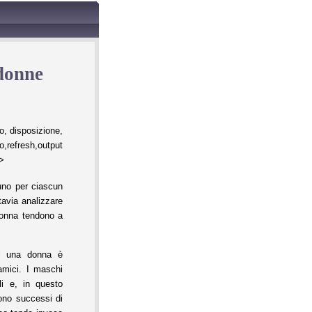
 donne
, disposizione,
h,output
%>
 uno per ciascun
tavia analizzare
donna tendono a
i una donna è
amici. I maschi
ili e, in questo
tono successi di