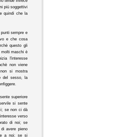
omo tende invece
i più soggettivi
ce quindi che la
 punti sempre e
ivo e che cosa
rchè questo gli
r molti maschi è
zia l'interesse
nchè non viene
 non si mostra
 del sesso, la
nfiggere.
 sente superiore
ervile si sente
ci; se non ci dà
interesse verso
rato di noi; se
 di avere pieno
ne a noi; se si