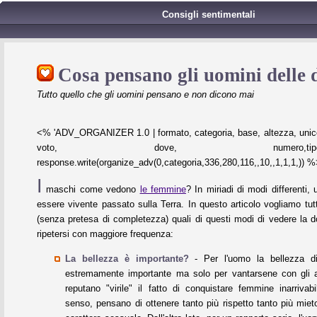
Consigli sentimentali
Cosa pensano gli uomini delle
Tutto quello che gli uomini pensano e non dicono mai
<% 'ADV_ORGANIZER 1.0 | formato, categoria, base, altezza, unico
voto, dove, numero,tipo,refres
response.write(organize_adv(0,categoria,336,280,116,,10,,1,1,1,)) 
I
maschi come vedono
le femmine
? In miriadi di modi differenti,
essere vivente passato sulla Terra. In questo articolo vogliamo tut
(senza pretesa di completezza) quali di questi modi di vedere la 
ripetersi con maggiore frequenza:
La bellezza è importante?
- Per l'uomo la bellezza d
estremamente importante ma solo per vantarsene con gli 
reputano "virile" il fatto di conquistare femmine inarrivab
senso, pensano di ottenere tanto più rispetto tanto più mie