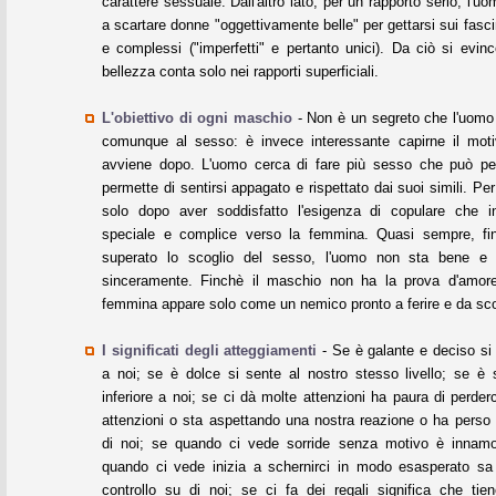
carattere sessuale. Dall'altro lato, per un rapporto serio, l'u
a scartare donne "oggettivamente belle" per gettarsi sui fascin
e complessi ("imperfetti" e pertanto unici). Da ciò si evin
bellezza conta solo nei rapporti superficiali.
L'obiettivo di ogni maschio
- Non è un segreto che l'uomo
comunque al sesso: è invece interessante capirne il mot
avviene dopo. L'uomo cerca di fare più sesso che può pe
permette di sentirsi appagato e rispettato dai suoi simili. Pe
solo dopo aver soddisfatto l'esigenza di copulare che ini
speciale e complice verso la femmina. Quasi sempre, fi
superato lo scoglio del sesso, l'uomo non sta bene e
sinceramente. Finchè il maschio non ha la prova d'amore
femmina appare solo come un nemico pronto a ferire e da sco
I significati degli atteggiamenti
- Se è galante e deciso si
a noi; se è dolce si sente al nostro stesso livello; se è s
inferiore a noi; se ci dà molte attenzioni ha paura di perder
attenzioni o sta aspettando una nostra reazione o ha perso 
di noi; se quando ci vede sorride senza motivo è innamo
quando ci vede inizia a schernirci in modo esasperato sa
controllo su di noi; se ci fa dei regali significa che tie