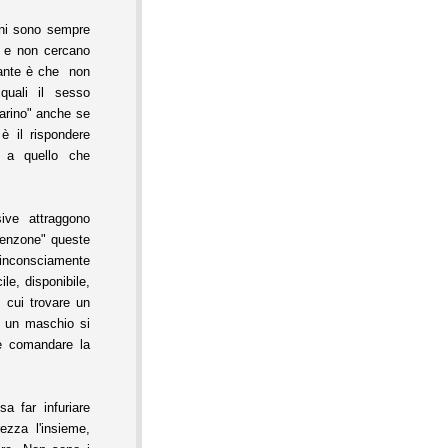
ni sono sempre
ti e non cercano
ssante è che non
quali il sesso
carino" anche se
è il rispondere
a a quello che
ve attraggono
"tenzone" queste
inconsciamente
e, disponibile,
n cui trovare un
ù un maschio si
 e comandare la
 far infuriare
ezza l'insieme,