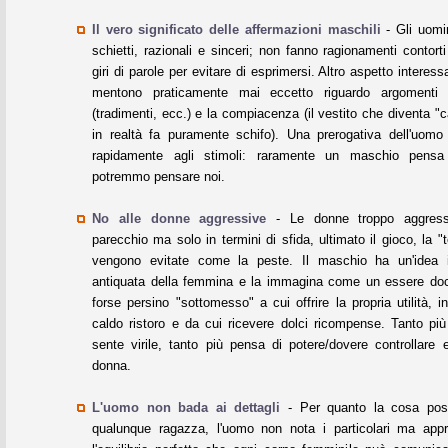
Il vero significato delle affermazioni maschili
- Gli uomi
schietti, razionali e sinceri; non fanno ragionamenti contor
giri di parole per evitare di esprimersi. Altro aspetto intere
mentono praticamente mai eccetto riguardo argomenti 
(tradimenti, ecc.) e la compiacenza (il vestito che diventa "
in realtà fa puramente schifo). Una prerogativa dell'uomo 
rapidamente agli stimoli: raramente un maschio pens
potremmo pensare noi.
No alle donne aggressive
- Le donne troppo aggressi
parecchio ma solo in termini di sfida, ultimato il gioco, la 
vengono evitate come la peste. Il maschio ha un'idea 
antiquata della femmina e la immagina come un essere docil
forse persino "sottomesso" a cui offrire la propria utilità, i
caldo ristoro e da cui ricevere dolci ricompense. Tanto pi
sente virile, tanto più pensa di potere/dovere controllare
donna.
L'uomo non bada ai dettagli
- Per quanto la cosa possa
qualunque ragazza, l'uomo non nota i particolari ma appr