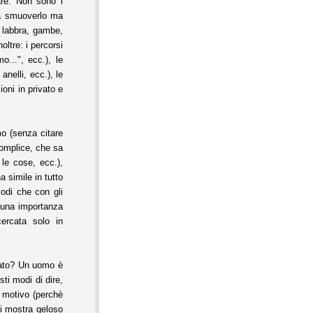
are. Non sono i
m a smuoverlo ma
, labbra, gambe,
oltre: i percorsi
o...", ecc.), le
 anelli, ecc.), le
oni in privato e
o (senza citare
complice, che sa
 le cose, ecc.),
 simile in tutto
odi che con gli
cuna importanza
ercata solo in
ato? Un uomo è
ti modi di dire,
a motivo (perchè
si mostra geloso