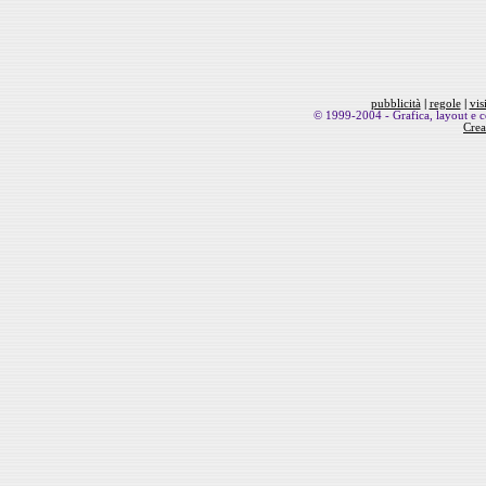
pubblicità
|
regole
|
vis
© 1999-2004 - Grafica, layout e co
Crea