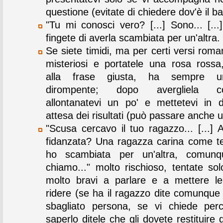
questione (evitate di chiedere dov'è il b
"Tu mi conosci vero? [...] Sono... [...
fingete di averla scambiata per un'altra.
Se siete timidi, ma per certi versi romant
misteriosi e portatele una rosa rossa
alla frase giusta, ha sempre un
dirompente; dopo avergliela co
allontanatevi un po' e mettetevi in d
attesa dei risultati (può passare anche u
"Scusa cercavo il tuo ragazzo... [...] 
fidanzata? Una ragazza carina come te?
ho scambiata per un'altra, comun
chiamo..." molto rischioso, tentate sol
molto bravi a parlare e a mettere l
ridere (se ha il ragazzo dite comunque
sbagliato persona, se vi chiede per
saperlo ditele che gli dovete restituire