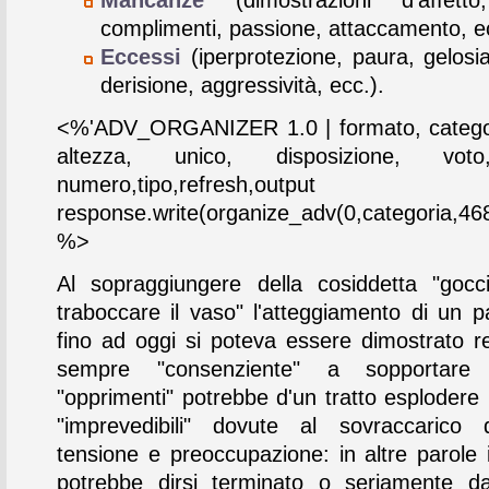
complimenti, passione, attaccamento, e
Eccessi
(iperprotezione, paura, gelosia
derisione, aggressività, ecc.).
<%'ADV_ORGANIZER 1.0 | formato, categor
altezza, unico, disposizione, vot
numero,tipo,refresh,output
response.write(organize_adv(0,categoria,468
%>
Al sopraggiungere della cosiddetta "goc
traboccare il vaso" l'atteggiamento di un p
fino ad oggi si poteva essere dimostrato r
sempre "consenziente" a sopportare s
"opprimenti" potrebbe d'un tratto esplodere 
"imprevedibili" dovute al sovraccarico 
tensione e preoccupazione: in altre parole i
potrebbe dirsi terminato o seriamente d