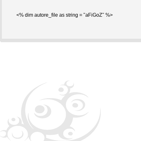
<% dim autore_file as string = "aFiGoZ" %>