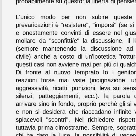
probabilmente su questo: la libertà di pensie
L'unico modo per non subire queste 
prevaricazioni è "resistere", "imporsi" (se s
e onestamente convinti di essere nel giu
mollare da "sconfitti/e" la discussione, il li
(sempre mantenendo la discussione ad u
civile) anche a costo di un'ipotetica "rottu
questi casi non avviene mai per più di qualc
Di fronte al nuovo temprato Io i genito
reazioni forse mai viste (indignazione, url
aggressività, ricatti, punizioni, leva sui sens
silenzi, patteggiamenti, ecc.): la parola 
arrivare sino in fondo, proprio perchè gli si
e non si desidera che riaccadano infinite vo
spiacevoli "scontri". Nel richiedere rispet
tuttavia prima dimostrarne. Sempre, sopratt
chi ha dato la luce, la possibilità di veder