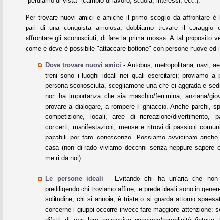
"perdiamo di vista" (cambio di lavoro, scuola, interessi, ecc.).
Per trovare nuovi amici e amiche il primo scoglio da affrontare è 
pari di una conquista amorosa, dobbiamo trovare il coraggio e
affrontare gli sconosciuti, di fare la prima mossa. A tal proposito 
come e dove è possibile "attaccare bottone" con persone nuove ed i
Dove trovare nuovi amici
- Autobus, metropolitana, navi, aer
treni sono i luoghi ideali nei quali esercitarci; proviamo a
persona sconosciuta, scegliamone una che ci aggrada e sed
non ha importanza che sia maschio/femmina, anziana/gio
provare a dialogare, a rompere il ghiaccio. Anche parchi, sp
competizione, locali, aree di ricreazione/divertimento, pa
concerti, manifestazioni, mense e ritrovi di passioni comun
papabili per fare conoscenze. Possiamo avvicinare anche s
casa (non di rado viviamo decenni senza neppure sapere c
metri da noi).
Le persone ideali
- Evitando chi ha un'aria che non 
prediligendo chi troviamo affine, le prede ideali sono in gener
solitudine, chi si annoia, è triste o si guarda attorno spaesa
concerne i gruppi occorre invece fare maggiore attenzione: 
difatti di una loro eccessiva coesione/complicità (intese t