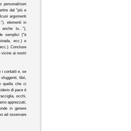
 personali/seri
artire dal "più e
lcuni argomenti
"), elementi in
anche tu..."),
de semplici ("è
 strada, ecc.) e
, ecc.). Concluse
 vicine ai nostri
i contatti e, se
fuggenti, libri,
e quella che ci
iderio di pace è
acciglia, occhi,
amo apprezzati;
ponde in genere
amo ad osservare