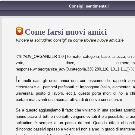
Consigli sentimentali
Come farsi nuovi amici
Vincere la solitudine: consigli su come trovare nuove amicizie
<% 'ADV_ORGANIZER 1.0 | formato, categoria, base, altezza, unico
voto, dove, numero,tipo,refres
response.write(organize_adv(0,categoria,336,280,116,,10,,1,1,1,)) 
I
n molti casi gli unici amici con cui tessiamo dei rapporti son
circostanze e i percorsi prefissati ci impongono (asilo, elementari, m
università, posto di lavoro, ecc.), questo porta molti di noi a ch
portare mai avanti una ricerca attiva di di nuove conoscenze.
Se a questo aggiungiamo il fatto che viviamo in una società atomiz
hanno paura di tutti e i contatti vengono evitati il più possibile, ci 
solitudine è sempre a un passo da noi. Quando difatti abbando
d'incontro passivi spesso e volentieri non siamo in grado di mantenere