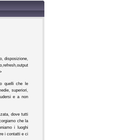
, disposizione,
h,output
%>
o quelli che le
edie, superiori,
iudersi e a non
zata, dove tutti
accorgiamo che la
niamo i luoghi
 i contatti e ci