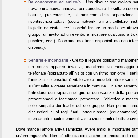
Da conoscente ad amico/a
- Una discussione avviata non
trovato una nuova amicizia; per consolidare il risultato occorr
battute, presentarsi e, al momento della separazione,
risentirsi/ricontattarsi (social network, e-mail, cellulare, in
biglietto da visita, ecc.) nonchè fissare un modo per ritrovar
gruppo, un invito ad un evento, a mostrare qualcosa, a trov
pubblico, ecc.). Dobbiamo mostrarci disponibili ma non inter
disperati).
Sentirsi e incontrarsi
- Creato il legame dobbiamo mantenere
ma senza apparire invasivi; mandiamo un messaggio e
telefonate (soprattutto all'inizio) con un ritmo non oltre il se
l'amicizia si consolidi è vitale avere aneddoti interessanti, 
sull'attualità e creare esperienze in comune. Un altro aspett
l'introdursi con rapidità nel giro di conoscenze della perso
presentiamoci e facciamoci presentare. L'obiettivo è mescol
nelle simpatie dei leader del suo gruppo. Non permettiam
discussioni ci si tagli fuori, introduciamoci (educatament
interessanti, rapidi riferimenti a situazioni simili e battute diver
Dove manca l'amore arriva l'amicizia. Avere amici è importante tan
un/una ragazzo/a. Non c'è altro da dire, anche se crediamo di non 