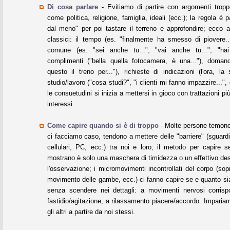
Di cosa parlare
- Evitiamo di partire con argomenti troppo
come politica, religione, famiglia, ideali (ecc.); la regola è p
dal meno" per poi tastare il terreno e approfondire; ecco a
classici: il tempo (es. "finalmente ha smesso di piovere...
comune (es. "sei anche tu...", "vai anche tu...", "hai 
complimenti ("bella quella fotocamera, è una..."), doman
questo il treno per..."), richieste di indicazioni (l'ora, la
studio/lavoro ("cosa studi?", "i clienti mi fanno impazzire..."
le consuetudini si inizia a mettersi in gioco con trattazioni più
interessi.
Come capire quando si è di troppo
- Molte persone temono 
ci facciamo caso, tendono a mettere delle "barriere" (sguardi s
cellulari, PC, ecc.) tra noi e loro; il metodo per capire s
mostrano è solo una maschera di timidezza o un effettivo des
l'osservazione; i micromovimenti incontrollati del corpo (sopr
movimento delle gambe, ecc.) ci fanno capire se e quanto si
senza scendere nei dettagli: a movimenti nervosi corris
fastidio/agitazione, a rilassamento piacere/accordo. Impari
gli altri a partire da noi stessi.