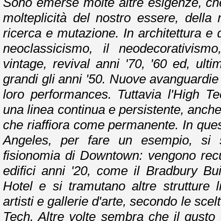
Sono emerse molte altre esigenze, che
molteplicità del nostro essere, della 
ricerca e mutazione. In architettura e 
neoclassicismo, il neodecorativism
vintage, revival anni '70, '60 ed, ul
grandi gli anni '50. Nuove avanguardi
loro performances. Tuttavia l'High 
una linea continua e persistente, anch
che riaffiora come permanente. In qu
Angeles, per fare un esempio, si 
fisionomia di Downtown: vengono recup
edifici anni '20, come il Bradbury Bui
Hotel e si tramutano altre strutture li
artisti e gallerie d'arte, secondo le scel
Tech. Altre volte sembra che il gusto 