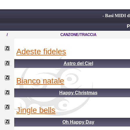
- Basi MIDI di
P
/
CANZONE/TRACCIA
adeste fideles
Astro del Ciel
bianco natale
Happy Christmas
jingle bells
Oh Happy Day