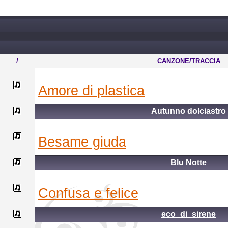
/
CANZONE/TRACCIA
amore di plastica
Autunno dolciastro
besame giuda
Blu Notte
confusa e felice
eco_di_sirene