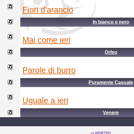
fiori d'arancio
In bianco e nero
mai come ieri
Orfeo
parole di burro
Puramente Casuale
uguale a ieri
Venere
<< INDIETRO