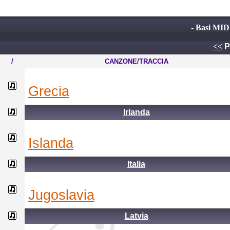
- Basi MID
<<
P
/
CANZONE/TRACCIA
grecia
Irlanda
islanda
Italia
jugoslavia
Latvia