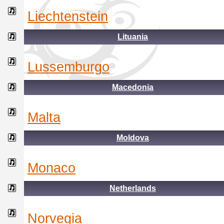
liechtenstein
Lituania
lussemburgo
Macedonia
malta
Moldova
monaco
Netherlands
norvegia