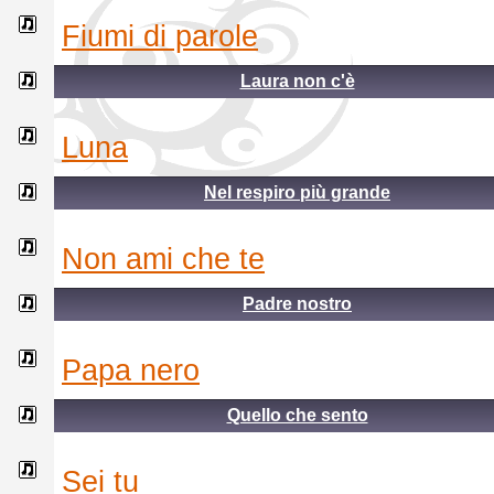
fiumi di parole
Laura non c'è
luna
Nel respiro più grande
non ami che te
Padre nostro
papa nero
Quello che sento
sei tu