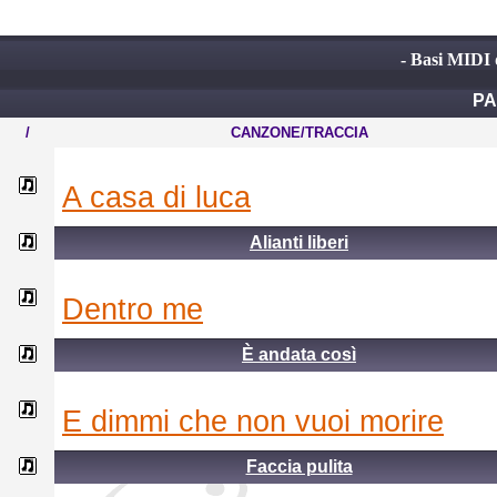
- Basi MIDI d
PA
/
CANZONE/TRACCIA
a casa di luca
Alianti liberi
dentro me
È andata così
e dimmi che non vuoi morire
Faccia pulita