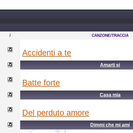
/
CANZONE/TRACCIA
accidenti a te
Amarti si
batte forte
Casa mia
del perduto amore
Dimmi che mi ami