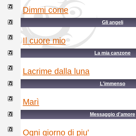
dimmi come
Gli angeli
il cuore mio
La mia canzone
lacrime dalla luna
L'immenso
marì
Messaggio d'amore
ogni giorno di piu'