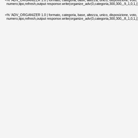
<% 'ADV_ORGANIZER 1.0 | formato, categoria, base, altezza, unico, disposizione, voto,
numero,tipo,refresh,output response.write(organize_adv(0,categoria,300,300,,,9,,1,0,1,
<% 'ADV_ORGANIZER 1.0 | formato, categoria, base, altezza, unico, disposizione, voto,
numero,tipo,refresh,output response.write(organize_adv(0,categoria,300,300,,,8,,1,0,1,