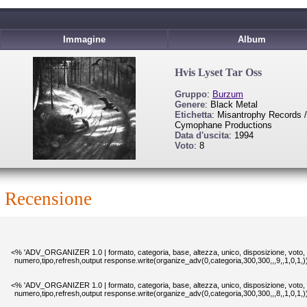
Immagine
Album
Hvis Lyset Tar Oss
Gruppo
:
Burzum
Genere
: Black Metal
Etichetta
: Misantrophy Records /
Cymophane Productions
Data d'uscita
: 1994
Voto
: 8
recensione
<% 'ADV_ORGANIZER 1.0 | formato, categoria, base, altezza, unico, disposizione, voto,
numero,tipo,refresh,output response.write(organize_adv(0,categoria,300,300,,,9,,1,0,1,
<% 'ADV_ORGANIZER 1.0 | formato, categoria, base, altezza, unico, disposizione, voto,
numero,tipo,refresh,output response.write(organize_adv(0,categoria,300,300,,,8,,1,0,1,