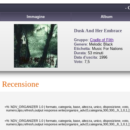
- 
Immagine
Album
Dusk And Her Embrace
Gruppo
:
Cradle of Filth
Genere
: Melodic Black
Etichetta
: Music For Nations
Durata
: 53 minuti
Data d'uscita
: 1996
Voto
: 7,5
recensione
<% 'ADV_ORGANIZER 1.0 | formato, categoria, base, altezza, unico, disposizione, voto,
numero,tipo,refresh,output response.write(organize_adv(0,categoria,300,300,,,9,,1,0,1,
<% 'ADV_ORGANIZER 1.0 | formato, categoria, base, altezza, unico, disposizione, voto,
numero,tipo,refresh,output response.write(organize_adv(0,categoria,300,300,,,8,,1,0,1,