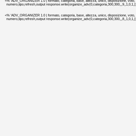
<% 'ADV_ORGANIZER 1.0 | formato, categoria, base, altezza, unico, disposizione, voto,
numero,tipo,refresh,output response.write(organize_adv(0,categoria,300,300,,,9,,1,0,1,
<% 'ADV_ORGANIZER 1.0 | formato, categoria, base, altezza, unico, disposizione, voto,
numero,tipo,refresh,output response.write(organize_adv(0,categoria,300,300,,,8,,1,0,1,