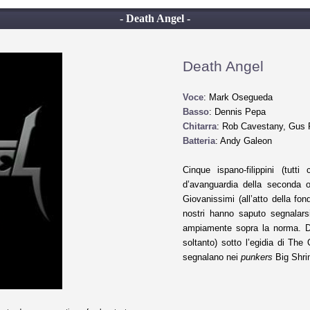
- Death Angel -
Death Angel
Voce
: Mark Osegueda
Basso
: Dennis Pepa
Chitarra
: Rob Cavestany, Gus
Batteria
: Andy Galeon
Cinque ispano-filippini (tut
d’avanguardia della seconda o
Giovanissimi (all’atto della fon
nostri hanno saputo segnalarsi
ampiamente sopra la norma. Do
soltanto) sotto l’egidia di The
segnalano nei
punkers
Big Shri