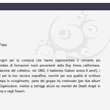
 Pepa
ti cugini per la cronaca) che hanno rappresentato il versante più
ndata di formazioni trash provenienti dalla Bay Arena californiana.
dazione del collettivo, nel 1982, il batterista Galeon aveva 9 anni!), i
 per la loro tecnica sopraffina, nonché per una qualità di scrittura
po lo scioglimento, parte del gruppo ha continuato (per due album
 Organization, mentre a tutt'oggi alcuni ex membri dei Death Angel si
mp e negli Swarm.