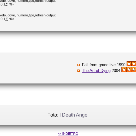
oto, dove, numero,tipo,refresh,output
,0,1,)) %>
oto, dove, numero,tipo,refresh,output
,0,1,)) %>
Fall from grace live 1990
The Art of Dying
2004
Foto:
I Death Angel
<< INDIETRO