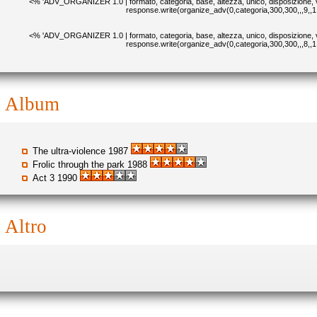
<% 'ADV_ORGANIZER 1.0 | formato, categoria, base, altezza, unico, disposizione, v
response.write(organize_adv(0,categoria,300,300,,,9,,1
<% 'ADV_ORGANIZER 1.0 | formato, categoria, base, altezza, unico, disposizione, v
response.write(organize_adv(0,categoria,300,300,,,8,,1
album
The ultra-violence 1987
Frolic through the park 1988
Act 3 1990
altro