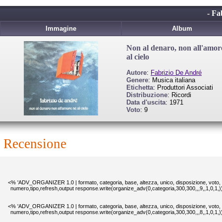
- Fa
Immagine
Album
Non al denaro, non all'amor
al cielo
Autore
:
Fabrizio De André
Genere
: Musica italiana
Etichetta
: Produttori Associati
Distribuzione
: Ricordi
Data d'uscita
: 1971
Voto
: 9
recensione
<% 'ADV_ORGANIZER 1.0 | formato, categoria, base, altezza, unico, disposizione, voto,
numero,tipo,refresh,output response.write(organize_adv(0,categoria,300,300,,,9,,1,0,1,
<% 'ADV_ORGANIZER 1.0 | formato, categoria, base, altezza, unico, disposizione, voto,
numero,tipo,refresh,output response.write(organize_adv(0,categoria,300,300,,,8,,1,0,1,