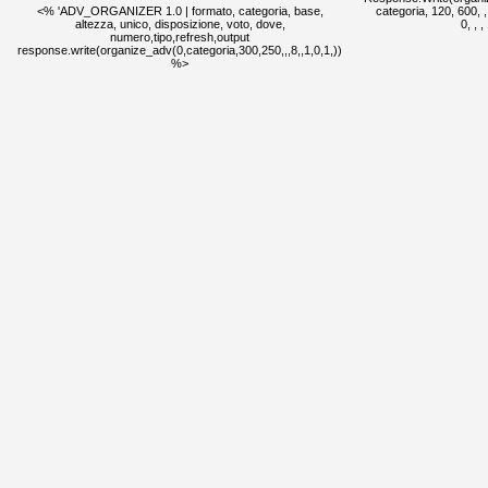
<% 'ADV_ORGANIZER 1.0 | formato, categoria, base,
categoria, 120, 600, , ,
altezza, unico, disposizione, voto, dove,
0, , 
numero,tipo,refresh,output
response.write(organize_adv(0,categoria,300,250,,,8,,1,0,1,))
%>