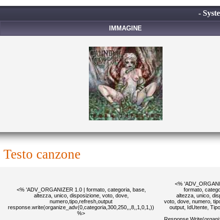
- Syst
IMMAGINE
testo canzone
<% 'ADV_ORGANIZ
<% 'ADV_ORGANIZER 1.0 | formato, categoria, base,
formato, catego
altezza, unico, disposizione, voto, dove,
altezza, unico, di
numero,tipo,refresh,output
voto, dove, numero, tipo
response.write(organize_adv(0,categoria,300,250,,,8,,1,0,1,))
output, IdUtente, Ti
%>
Response.Write(organi