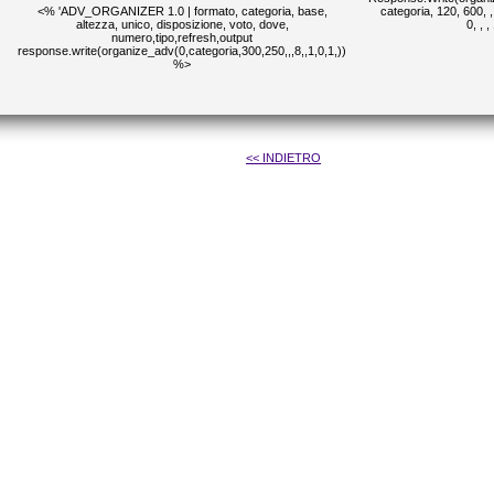
<% 'ADV_ORGANIZER 1.0 | formato, categoria, base,
categoria, 120, 600, , ,
altezza, unico, disposizione, voto, dove,
0, , 
numero,tipo,refresh,output
response.write(organize_adv(0,categoria,300,250,,,8,,1,0,1,))
%>
<< INDIETRO