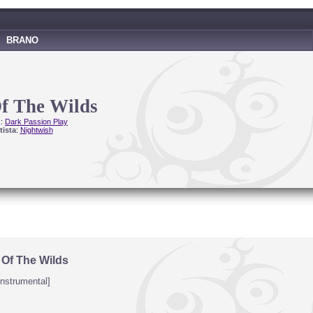
BRANO
f The Wilds
m
:
Dark Passion Play
tista
:
Nightwish
 Of The Wilds
Instrumental]