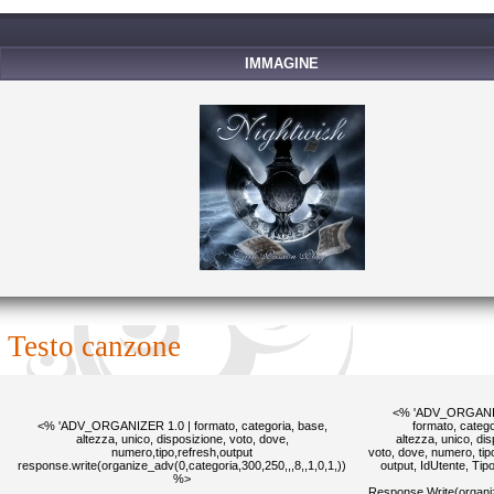
IMMAGINE
testo canzone
<% 'ADV_ORGANIZ
<% 'ADV_ORGANIZER 1.0 | formato, categoria, base,
formato, catego
altezza, unico, disposizione, voto, dove,
altezza, unico, di
numero,tipo,refresh,output
voto, dove, numero, tipo
response.write(organize_adv(0,categoria,300,250,,,8,,1,0,1,))
output, IdUtente, Ti
%>
Response.Write(organi