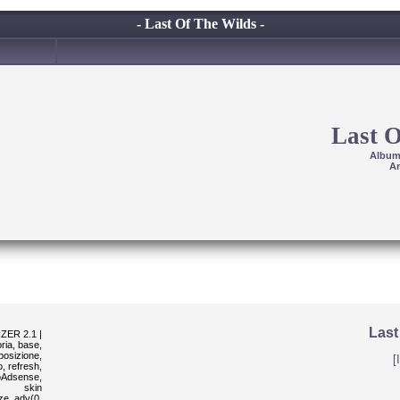
- Last Of The Wilds -
Last O
Albu
Ar
Last
ER 2.1 |
ria, base,
sposizione,
[
, refresh,
poAdsense,
skin
ze_adv(0,