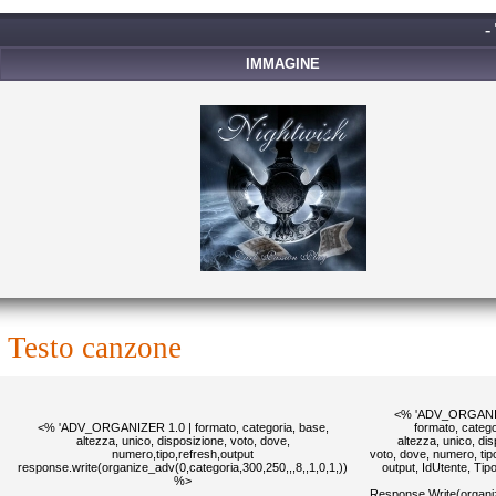
-
IMMAGINE
testo canzone
<% 'ADV_ORGANIZ
<% 'ADV_ORGANIZER 1.0 | formato, categoria, base,
formato, catego
altezza, unico, disposizione, voto, dove,
altezza, unico, di
numero,tipo,refresh,output
voto, dove, numero, tipo
response.write(organize_adv(0,categoria,300,250,,,8,,1,0,1,))
output, IdUtente, Ti
%>
Response.Write(organi