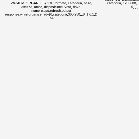
<% 'ADV_ORGANIZER 1.0 | formato, categoria, base,
categoria, 120, 600, , ,
altezza, unico, disposizione, voto, dove,
0, , 
numero,tipo,refresh,output
response.write(organize_adv(0,categoria,300,250,,,8,,1,0,1,))
%>