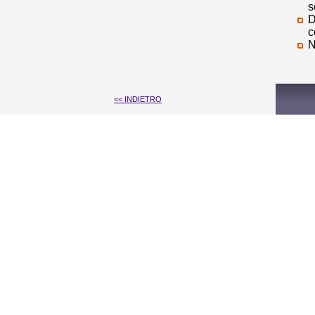
s
D
c
N
<< INDIETRO