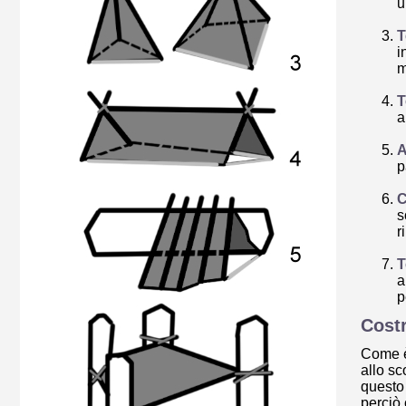
u
T
i
m
T
a
A
p
C
s
r
T
a
p
Costr
Come è
allo sc
questo
perciò 