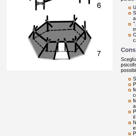
U
S
a
"
m
C
c
Consi
Sceglia
psicofi
possibi
S
P
M
c
M
a
P
i
N
e
P