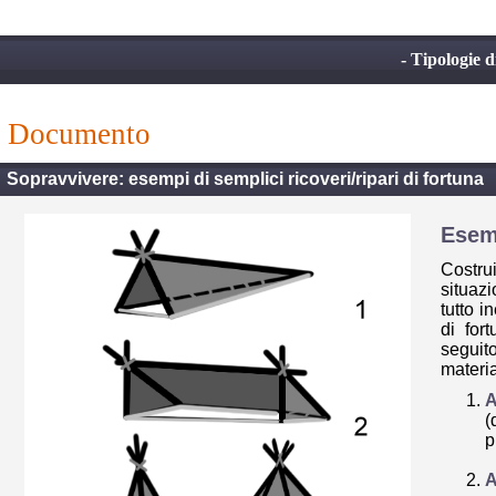
- Tipologie di
documento
Sopravvivere: esempi di semplici ricoveri/ripari di fortuna
Esemp
Costru
situazi
tutto i
di for
seguito
materia
A
(
p
A