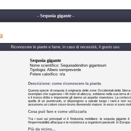
- Sequoia gigante -
a
Riconoscere le piante e farne, in caso di necessità, il giusto uso.
Sequoia gigante
Nome scientifico: Sequoiadendron giganteum
Tipologia: Albero sempreverde
Potere calorifico: n/a
Descrizione: come riconoscere la pianta
Questa specie di sequoia è originaria delle zone Occidentali della Sierr
esemplari che superano i 40 metri di altezza, sebbene nella sua terra di
e il tronco dritto e imponente gli danno un aspetto maestoso. La corteccia 
quella di un punteruolo, si dispongono a spirale lungo i rami e non su
assumono un colore rosso-bruno divenendo mature: in esso vi sono molti s
Cosa può fare e come utilizzarla
Tra i suoi usi principali vi è l'industria mobiliare: la sequoia gigante 
l'impermeabilità all'acqua e la resistenza a organismi parassiti. In Europa
Più da vicino...