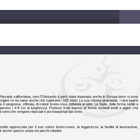
a Nevada californiana, vero l'Ottocento è però stata importata anche in Europa dove vi sono
 origine ve ne siano anche che superano i 100 metri. La sua chioma piramidale, i rami sparsi
è spugnosa, sfibrata, di colore bruno-rosa, vellutata al tatto. Le foglie, dalla forma simile a
perano i 4-8 cm di lunghezza. Produce frutti legnosi di forma ovoidali simili a pigne che
emi che vengono rilasciati e poi trasportati dal vento.
è molto apprezzata per il suo colore bruno-roseo, la leggerezza, la facilità di lavorazione,
 è anche spesso usata nei parchi cittadini.