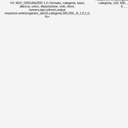
<% 'ADV_ORGANIZER 1.0 | formato, categoria, base,
categoria, 120, 600, , ,
altezza, unico, disposizione, voto, dove,
0, , 
numero,tipo,refresh,output
response.write(organize_adv(0,categoria,300,250,,,8,,1,0,1,))
%>