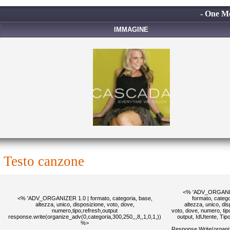
- One Mo
IMMAGINE
testo canzone
<% 'ADV_ORGANIZ
<% 'ADV_ORGANIZER 1.0 | formato, categoria, base,
formato, catego
altezza, unico, disposizione, voto, dove,
altezza, unico, di
numero,tipo,refresh,output
voto, dove, numero, tipo
response.write(organize_adv(0,categoria,300,250,,,8,,1,0,1,))
output, IdUtente, Ti
%>
Response.Write(organi