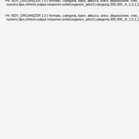
<% 'ADV_ORGANIZER 1.0 | formato, categoria, base, altezza, unico, disposizione, voto,
numero,tipo,refresh,output response.write(organize_adv(0,categoria,300,300,,,9,,1,0,1,
<% 'ADV_ORGANIZER 1.0 | formato, categoria, base, altezza, unico, disposizione, voto,
numero,tipo,refresh,output response.write(organize_adv(0,categoria,300,300,,,8,,1,0,1,