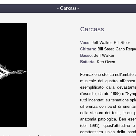
- Carcass -
Carcass
Voce
: Jeff Walker, Bill Steer
Chitarra
: Bill Steer, Carlo Reg
Basso
: Jeff Walker
Batteria
: Ken Owen
Formazione storica nell'ambito d
musicale dei quattro all'epoc
esemplificato dalla devastan
(l'esordio, datato 1988) o "Sy
tutti incentrati su tematiche sp
differenza con band di orienta
nella stesura dei testi, le cui
anatomia patologica. Ben esem
(del 1991), quest'attitudine
caratteristica unica della ba