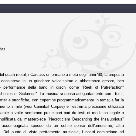
adas
el death metal, i Carcass si formano a metà degli anni '80; la proposta
a consisteva in un grindcore velocissimo e abbastanza grezzo, ben
te performance della band in dischi come "Reek of Putrefaction"
mphonies of Sickness". La musica si sposa adeguatamente con i testi,
latter e orrorifiche, con copertine programmaticamente in tema; a far la
mento simile (vedi Cannibal Corpse) è l'estrema precisione utilizzata
 parole a volte sembrano prese pari pari da testi di medicina legale o
plificata dal masterpiece "Necroticism Descanting the Insalubrious"
 è accompagnata spesso da un sottile senso dell'umorismo, altra
nd. Dal punto di vista prettamente musicale, i nostri cominciano ad