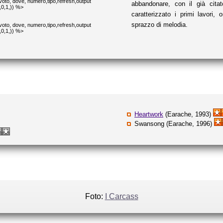
oto, dove, numero,tipo,refresh,output
abbandonare, con il già cit
,0,1,)) %>
caratterizzato i primi lavori,
sprazzo di melodia.
oto, dove, numero,tipo,refresh,output
,0,1,)) %>
Heartwork
(Earache, 1993)
Swansong (Earache, 1996)
Foto:
I Carcass