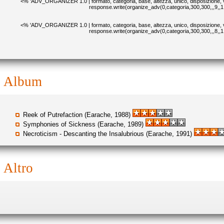
<% 'ADV_ORGANIZER 1.0 | formato, categoria, base, altezza, unico, disposizione, v
response.write(organize_adv(0,categoria,300,300,,,9,,1
<% 'ADV_ORGANIZER 1.0 | formato, categoria, base, altezza, unico, disposizione, v
response.write(organize_adv(0,categoria,300,300,,,8,,1
album
Reek of Putrefaction (Earache, 1988)
Symphonies of Sickness (Earache, 1989)
Necroticism - Descanting the Insalubrious (Earache, 1991)
altro