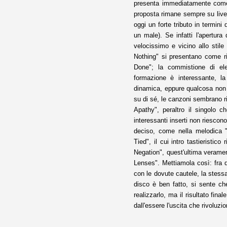
presenta immediatamente come u
proposta rimane sempre su livell
oggi un forte tributo in termin
un male). Se infatti l'apertur
velocissimo e vicino allo sti
Nothing" si presentano come ri
Done"; la commistione di ele
formazione è interessante, la
dinamica, eppure qualcosa non v
su di sé, le canzoni sembrano ri
Apathy", peraltro il singolo c
interessanti inserti non riescono
deciso, come nella melodica "
Tied", il cui intro tastieristic
Negation", quest'ultima verame
Lenses". Mettiamola così: fra 
con le dovute cautele, la stessa
disco è ben fatto, si sente ch
realizzarlo, ma il risultato fi
dall'essere l'uscita che rivoluzi