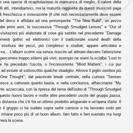
na specie di ricapitolazione in mancanza di meglio; il valore della
i alti, intendiamoci, ma la maturità raggiunta da questi musicisti paga
i di freschezza e innovazione (il che non necessariamente deve essere
a del disco è affidata ad una prorompente "The New Build", un pezzo
le dei primi anni, le successive "Through Smudged Lenses" e "Out of
visitazioni più elaborate di cose già sentite nel precedente "Damage
menti gothic ed elettronici con il tradizionale sound death della
 struttura dei pezzi, più complessi e studiati, appare articolata e
a... L'album scorre via senza riuscire ad attirare davvero l'attenzione
percorrere troppo stilemi già visti; esempio ne siano la scialba "Lost to
he ha preceduto l'uscita, o l'inconsistente "Mind Matters", i cui pur
 ad evitare al sottoscritto qualche sbadiglio. Altrove il piglio sembra più
One Thought", dal piacevole break centrale, nella curiosa "Senses
o riesce a catturare quanto basta, e nella conclusiva, affascinante "My
nte azzeccata, con la ripresa del tema dell'outro di "Through Smudged
questo nuovo lavoro e molte altre precedenti uscite del gruppo passa,
 distanza che c'è fra un ottimo prodotto artigianale e un'opera d'arte. Il
e il gruppo ci ha sudato sopra sette camicie e ha lavorato sodo per
nale rimane poco più di un buon album, ben fatto e ben suonato ma lungi
onerà la scena.