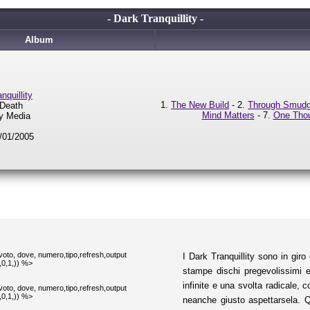
- Dark Tranquillity -
Album
nquillity
1.
The New Build
- 2.
Through Smudg
 Death
Mind Matters
- 7.
One Tho
ry Media
1/01/2005
oto, dove, numero,tipo,refresh,output
I Dark Tranquillity sono in giro
,0,1,)) %>
stampe dischi pregevolissimi 
infinite e una svolta radicale, 
oto, dove, numero,tipo,refresh,output
,0,1,)) %>
neanche giusto aspettarsela. Q