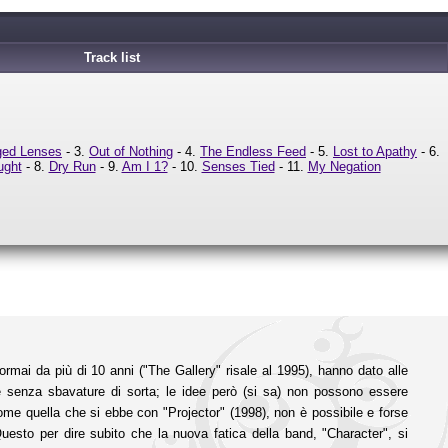
Track list
ed Lenses
- 3.
Out of Nothing
- 4.
The Endless Feed
- 5.
Lost to Apathy
- 6.
ught
- 8.
Dry Run
- 9.
Am I 1?
- 10.
Senses Tied
- 11.
My Negation
 ormai da più di 10 anni ("The Gallery" risale al 1995), hanno dato alle
e senza sbavature di sorta; le idee però (si sa) non possono essere
come quella che si ebbe con "Projector" (1998), non è possibile e forse
uesto per dire subito che la nuova fatica della band, "Character", si