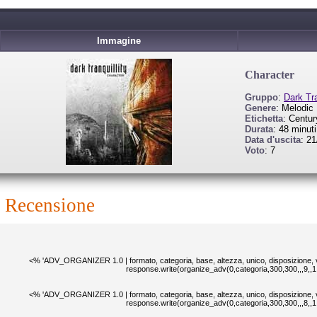
Immagine
Character
Gruppo
:
Dark Tra
Genere
: Melodic
Etichetta
: Centu
Durata
: 48 minuti
Data d'uscita
: 2
Voto
: 7
recensione
<% 'ADV_ORGANIZER 1.0 | formato, categoria, base, altezza, unico, disposizione, v
response.write(organize_adv(0,categoria,300,300,,,9,,1
<% 'ADV_ORGANIZER 1.0 | formato, categoria, base, altezza, unico, disposizione, v
response.write(organize_adv(0,categoria,300,300,,,8,,1