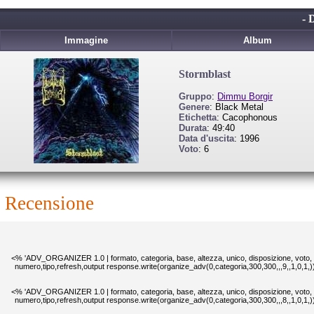
- 
Immagine
Album
Stormblast
Gruppo
:
Dimmu Borgir
Genere
: Black Metal
Etichetta
: Cacophonous
Durata
: 49:40
Data d'uscita
: 1996
Voto
: 6
recensione
<% 'ADV_ORGANIZER 1.0 | formato, categoria, base, altezza, unico, disposizione, voto,
numero,tipo,refresh,output response.write(organize_adv(0,categoria,300,300,,,9,,1,0,1,
<% 'ADV_ORGANIZER 1.0 | formato, categoria, base, altezza, unico, disposizione, voto,
numero,tipo,refresh,output response.write(organize_adv(0,categoria,300,300,,,8,,1,0,1,