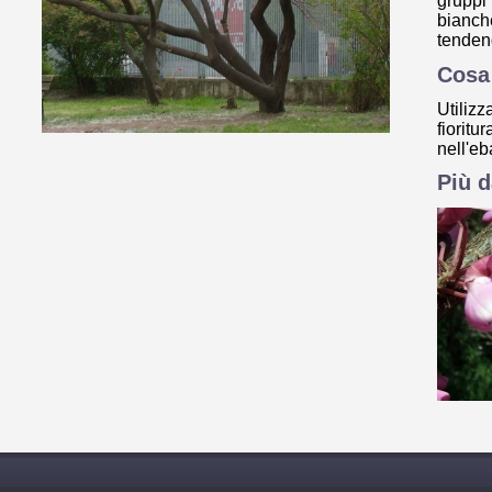
gruppi
bianch
tenden
Cosa 
Utiliz
fioritu
nell'eb
Più d