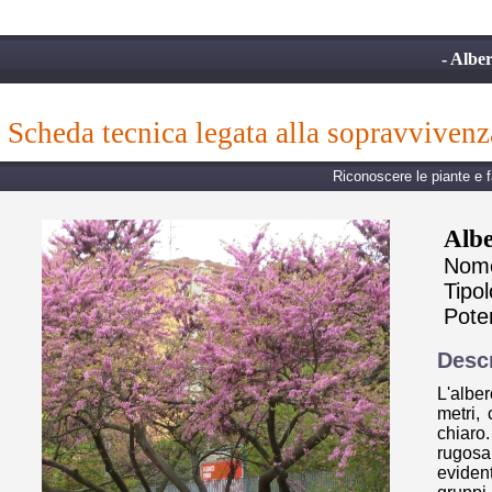
- Albe
scheda tecnica legata alla sopravvivenz
Riconoscere le piante e f
Albe
Nome 
Tipol
Poter
Descr
L'alber
metri,
chiaro
rugosa.
evident