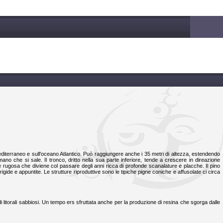
editerraneo e sull'oceano Atlantico. Può raggiungere anche i 35 metri di altezza, estendendo
no che si sale. Il tronco, dritto nella sua parte inferiore, tende a crescere in direazione
e rugosa che diviene col passare degli anni ricca di profonde scanalature e placche. Il pino
igide e appuntite. Le strutture riproduttive sono le tipiche pigne coniche e affusolate ci circa
 litorali sabbiosi. Un tempo ers sfruttata anche per la produzione di resina che sgorga dalle