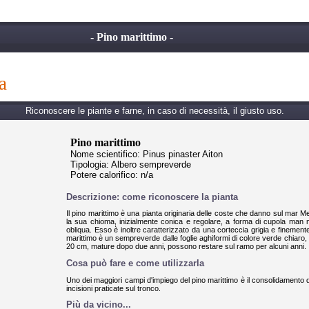
- Pino marittimo -
a
Riconoscere le piante e farne, in caso di necessità, il giusto uso.
Pino marittimo
Nome scientifico: Pinus pinaster Aiton
Tipologia: Albero sempreverde
Potere calorifico: n/a
Descrizione: come riconoscere la pianta
Il pino marittimo è una pianta originaria delle coste che danno sul mar M
la sua chioma, inizialmente conica e regolare, a forma di cupola man ma
obliqua. Esso è inoltre caratterizzato da una corteccia grigia e finement
marittimo è un sempreverde dalle foglie aghiformi di colore verde chiaro, r
20 cm, mature dopo due anni, possono restare sul ramo per alcuni anni.
Cosa può fare e come utilizzarla
Uno dei maggiori campi d'impiego del pino marittimo è il consolidamento di
incisioni praticate sul tronco.
Più da vicino...