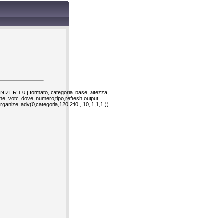
ER 1.0 | formato, categoria, base, altezza,
one, voto, dove, numero,tipo,refresh,output
rganize_adv(0,categoria,120,240,,,10,,1,1,1,))