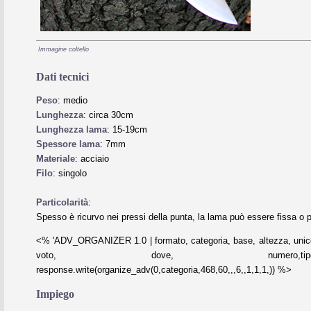
Immagine coltello
Dati tecnici
Peso
: medio
Lunghezza
: circa 30cm
Lunghezza lama
: 15-19cm
Spessore lama
: 7mm
Materiale
: acciaio
Filo
: singolo
Particolarità
:
Spesso è ricurvo nei pressi della punta, la lama può essere fissa o 
<% 'ADV_ORGANIZER 1.0 | formato, categoria, base, altezza, unico
voto, dove, numero,tipo,refres
response.write(organize_adv(0,categoria,468,60,,,6,,1,1,1,)) %>
Impiego