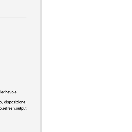
pieghevole.
, disposizione,
h,output