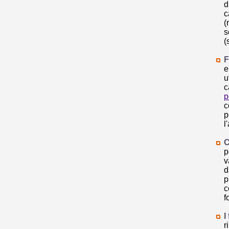
d
c
(
s
(
F
e
u
c
p
c
p
l
C
p
v
d
p
c
f
I
r