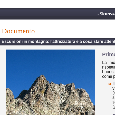
- Sicurez
documento
Escursioni in montagna: l'attrezzatura e a cosa stare attent
Prima
La mon
rispet
buonse
come pr
I
v
(
s
s
(