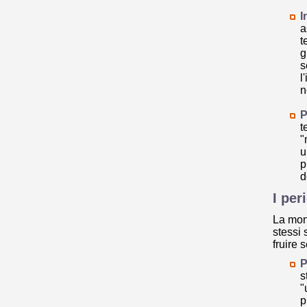
I
a
t
g
s
l
n
P
t
"
u
p
d
I per
La mont
stessi 
fruire 
P
s
"
p