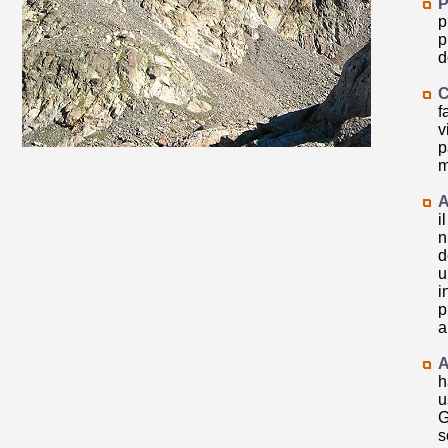
P
p
p
d
C
f
v
p
m
A
i
n
d
u
i
p
a
A
h
u
G
s