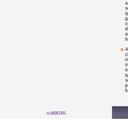
a
s
q
g
c
d
a
b
A
c
m
i
r
q
s
p
f
<< INDIETRO